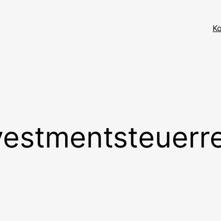
K
vestmentsteuerr